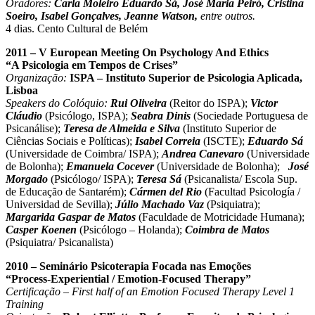
Oradores:
Carla Moleiro Eduardo Sá, José Maria Peiró, Cristina
Soeiro, Isabel Gonçalves, Jeanne Watson,
entre outros.
4 dias. Cento Cultural de Belém
2011 – V European Meeting On Psychology And Ethics
“A Psicologia em Tempos de Crises”
Organização:
ISPA – Instituto Superior de Psicologia Aplicada,
Lisboa
Speakers do Colóquio:
Rui Oliveira
(Reitor do ISPA);
Victor
Cláudio
(Psicólogo, ISPA);
Seabra Dinis
(Sociedade Portuguesa de
Psicanálise);
Teresa de Almeida e Silva
(Instituto Superior de
Ciências Sociais e Políticas);
Isabel Correia
(ISCTE);
Eduardo Sá
(Universidade de Coimbra/ ISPA);
Andrea Canevaro
(Universidade
de Bolonha);
Emanuela Cocever
(Universidade de Bolonha);
José
Morgado
(Psicólogo/ ISPA);
Teresa Sá
(Psicanalista/ Escola Sup.
de Educação de Santarém);
Cármen del Rio
(Facultad Psicología /
Universidad de Sevilla);
Júlio Machado Vaz
(Psiquiatra);
Margarida Gaspar de Matos
(Faculdade de Motricidade Humana);
Casper Koenen
(Psicólogo – Holanda);
Coimbra de Matos
(Psiquiatra/ Psicanalista)
2010 – Seminário Psicoterapia Focada nas Emoções
“Process-Experiential / Emotion-Focused Therapy”
Certificação – First half of an Emotion Focused Therapy Level 1
Training