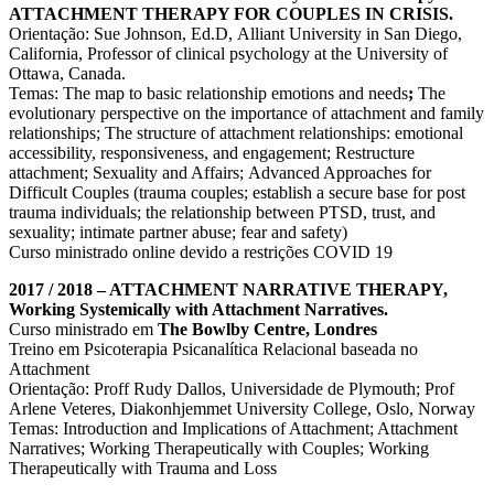
ATTACHMENT THERAPY FOR COUPLES IN CRISIS.
Orientação: Sue Johnson, Ed.D, Alliant University in San Diego,
California, Professor of clinical psychology at the University of
Ottawa, Canada.
Temas: The map to basic relationship emotions and needs
;
The
evolutionary perspective on the importance of attachment and family
relationships; The structure of attachment relationships: emotional
accessibility, responsiveness, and engagement; Restructure
attachment; Sexuality and Affairs; Advanced Approaches for
Difficult Couples (trauma couples; establish a secure base for post
trauma individuals; the relationship between PTSD, trust, and
sexuality; intimate partner abuse; fear and safety)
Curso ministrado online devido a restrições COVID 19
2017 / 2018 – ATTACHMENT NARRATIVE THERAPY,
Working Systemically with Attachment Narratives.
Curso ministrado em
The Bowlby Centre, Londres
Treino em Psicoterapia Psicanalítica Relacional baseada no
Attachment
Orientação: Proff Rudy Dallos, Universidade de Plymouth; Prof
Arlene Veteres, Diakonhjemmet University College, Oslo, Norway
Temas: Introduction and Implications of Attachment; Attachment
Narratives; Working Therapeutically with Couples; Working
Therapeutically with Trauma and Loss