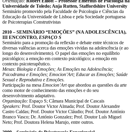
Orientação:
Robert Elliott – Professor Emeritus de Psicologia na
Universidade de Toledo; Anja Rutten, Staffordshire University
Seminário promovido pela Faculdade de Psicologia e Ciências da
Educação da Universidade de Lisboa e pela Sociedade portuguesa
de Psicoterapias Construtivistas
2010 – SEMINÁRIO “EMOÇÕES” (NA ADOLESCÊNCIA),
III ENCONTRO,
ESPAÇO S
Seminário para a promoção da reflexão e debate entre técnicos de
diversas valências acerca das emoções vividas na adolescência (e ao
longo do desenvolvimento). O papel das emoções no equilíbrio
psicológico; a emoção em contexto psicológico; a emoção em
contexto psicoterapêutico.
Mesas:
Biologia e Emoções; As Emoções na Adolescência;
Psicodrama e Emoções; Emocion’Art; Educar as Emoções; Saúde
Sexual e Reprodutiva e Emoções.
Participação na mesa
Emocion’Art
que abordou as questões da arte
como motor de conhecimento das emoções e do seu
desenvolvimento adaptativo.
Organização:
Espaço S; Câmara Municipal de Cascais
Speakers:
Prof. Doutor Victor Almada; Prof. Doutor Alexandre
Castro Caldas; Prof. Doutor Victor Cláudio; Prof. Doutor António
Branco Vasco; Dr. António Gonzalez; Prof. Doutor Luís Miguel
Neto; Prof. Doutora Helena Marujo, entre outros.