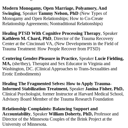
Modern Monogamy, Open Marriage, Polyamory, And
Swinging
, Speaker
Tammy Nelson, PhD
(New Types of
Monogamy and Open Relationships; How to Co-Create
Relationship Agreements; Nontraditional Relationships)
Healing PTSD With Cognitive Processing Therapy
, Speaker
Kathleen
M. Chard, PhD
, Director of the Trauma Recovery
Center at the Cincinnati VA, (New Developments in the Field of
Trauma Treatment: How People Recover from PTSD)
Centering Gender-Pleasure in Practice,
Speaker
Lucie Fielding,
MA,
(she/they), Therapist and Sex Educator in Virginia and
Washington, DC. (Clinical Approaches to Trans-Sexualities and
Erotic Embodiments)
Healing The Fragmented Selves: How to Apply Trauma-
Informed Stabilization Treatment,
Speaker
Janina Fisher, PhD,
Clinical Psychologist, former Instructor at Harvard Medical School,
Advisory Board Member of the Trauma Research Foundation
Relationship Complaints: Balancing Support and
Accountability
,
Speaker
William Doherty, PhD,
Professor and
Director of the Minnesota Couples of the Brink Project at the
University of Minnesota.