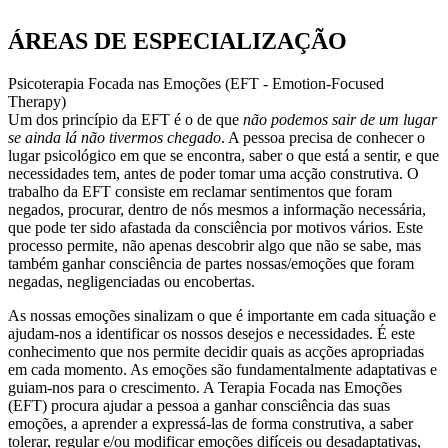
ÁREAS DE ESPECIALIZAÇÃO
Psicoterapia Focada nas Emoções (EFT - Emotion-Focused
Therapy)
Um dos princípio da EFT é o de que
não podemos sair de um lugar
se ainda lá não tivermos chegado
. A pessoa precisa de conhecer o
lugar psicológico em que se encontra, saber o que está a sentir, e que
necessidades tem, antes de poder tomar uma acção construtiva. O
trabalho da EFT consiste em reclamar sentimentos que foram
negados, procurar, dentro de nós mesmos a informação necessária,
que pode ter sido afastada da consciência por motivos vários. Este
processo permite, não apenas descobrir algo que não se sabe, mas
também ganhar consciência de partes nossas/emoções que foram
negadas, negligenciadas ou encobertas.
As nossas emoções sinalizam o que é importante em cada situação e
ajudam-nos a identificar os nossos desejos e necessidades. É este
conhecimento que nos permite decidir quais as acções apropriadas
em cada momento. As emoções são fundamentalmente adaptativas e
guiam-nos para o crescimento. A Terapia Focada nas Emoções
(EFT) procura ajudar a pessoa a ganhar consciência das suas
emoções, a aprender a expressá-las de forma construtiva, a saber
tolerar, regular e/ou modificar emoções difíceis ou desadaptativas,