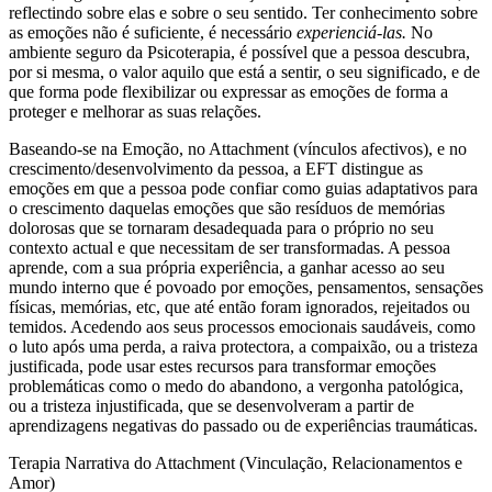
reflectindo sobre elas e sobre o seu sentido. Ter conhecimento sobre
as emoções não é suficiente, é necessário
experienciá-las.
No
ambiente seguro da Psicoterapia, é possível que a pessoa descubra,
por si mesma, o valor aquilo que está a sentir, o seu significado, e de
que forma pode flexibilizar ou expressar as emoções de forma a
proteger e melhorar as suas relações.
Baseando-se na Emoção, no Attachment (vínculos afectivos), e no
crescimento/desenvolvimento da pessoa, a EFT distingue as
emoções em que a pessoa pode confiar como guias adaptativos para
o crescimento daquelas emoções que são resíduos de memórias
dolorosas que se tornaram desadequada para o próprio no seu
contexto actual e que necessitam de ser transformadas. A pessoa
aprende, com a sua própria experiência, a ganhar acesso ao seu
mundo interno que é povoado por emoções, pensamentos, sensações
físicas, memórias, etc, que até então foram ignorados, rejeitados ou
temidos. Acedendo aos seus processos emocionais saudáveis, como
o luto após uma perda, a raiva protectora, a compaixão, ou a tristeza
justificada, pode usar estes recursos para transformar emoções
problemáticas como o medo do abandono, a vergonha patológica,
ou a tristeza injustificada, que se desenvolveram a partir de
aprendizagens negativas do passado ou de experiências traumáticas.
Terapia Narrativa do Attachment (Vinculação, Relacionamentos e
Amor)