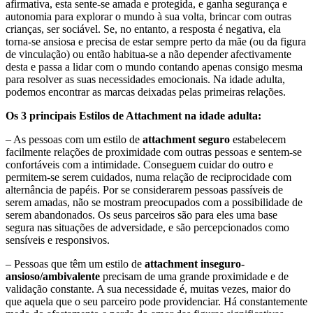
afirmativa, esta sente-se amada e protegida, e ganha segurança e
autonomia para explorar o mundo à sua volta, brincar com outras
crianças, ser sociável. Se, no entanto, a resposta é negativa, ela
torna-se ansiosa e precisa de estar sempre perto da mãe (ou da figura
de vinculação) ou então habitua-se a não depender afectivamente
desta e passa a lidar com o mundo contando apenas consigo mesma
para resolver as suas necessidades emocionais. Na idade adulta,
podemos encontrar as marcas deixadas pelas primeiras relações.
Os 3 principais Estilos de Attachment na idade adulta:
– As pessoas com um estilo de
attachment seguro
estabelecem
facilmente relações de proximidade com outras pessoas e sentem-se
confortáveis com a intimidade. Conseguem cuidar do outro e
permitem-se serem cuidados, numa relação de reciprocidade com
alternância de papéis. Por se considerarem pessoas passíveis de
serem amadas, não se mostram preocupados com a possibilidade de
serem abandonados. Os seus parceiros são para eles uma base
segura nas situações de adversidade, e são percepcionados como
sensíveis e responsivos.
– Pessoas que têm um estilo de
attachment inseguro-
ansioso/ambivalente
precisam de uma grande proximidade e de
validação constante. A sua necessidade é, muitas vezes, maior do
que aquela que o seu parceiro pode providenciar. Há constantemente