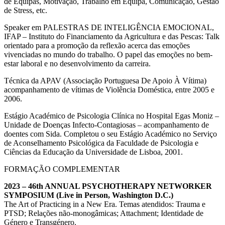
de Equipas, Motivação, Trabalho em Equipa, Comunicação, Gestão
de Stress, etc.
Speaker em PALESTRAS DE INTELIGÊNCIA EMOCIONAL,
IFAP – Instituto do Financiamento da Agricultura e das Pescas: Talk
orientado para a promoção da reflexão acerca das emoções
vivenciadas no mundo do trabalho. O papel das emoções no bem-
estar laboral e no desenvolvimento da carreira.
Técnica da APAV (Associação Portuguesa De Apoio À Vítima)
acompanhamento de vítimas de Violência Doméstica, entre 2005 e
2006.
Estágio Académico de Psicologia Clínica no Hospital Egas Moniz –
Unidade de Doenças Infecto-Contagiosas – acompanhamento de
doentes com Sida. Completou o seu Estágio Académico no Serviço
de Aconselhamento Psicológica da Faculdade de Psicologia e
Ciências da Educação da Universidade de Lisboa, 2001.
FORMAÇÃO COMPLEMENTAR
2023 – 46th ANNUAL PSYCHOTHERAPY NETWORKER
SYMPOSIUM (Live in Person, Washington D.C.)
The Art of Practicing in a New Era. Temas atendidos: Trauma e
PTSD; Relações não-monogâmicas; Attachment; Identidade de
Género e Transgénero.