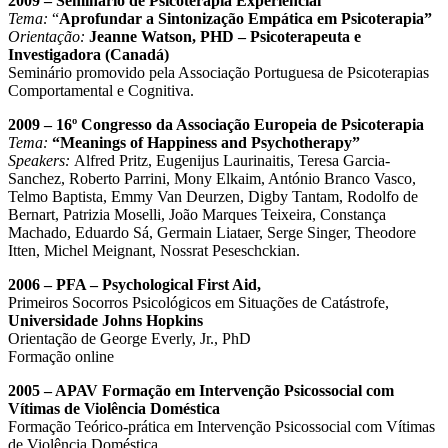
2009 – Seminário de Psicoterapia Experiencial
Tema:
“
Aprofundar a Sintonização Empática em Psicoterapia”
Orientação:
Jeanne Watson, PHD – Psicoterapeuta e
Investigadora (Canadá)
Seminário promovido pela Associação Portuguesa de Psicoterapias
Comportamental e Cognitiva.
2009 – 16º Congresso da Associação Europeia de Psicoterapia
Tema:
“Meanings of Happiness and Psychotherapy”
Speakers:
Alfred Pritz, Eugenijus Laurinaitis, Teresa Garcia-
Sanchez, Roberto Parrini, Mony Elkaim, António Branco Vasco,
Telmo Baptista, Emmy Van Deurzen, Digby Tantam, Rodolfo de
Bernart, Patrizia Moselli, João Marques Teixeira, Constança
Machado, Eduardo Sá, Germain Liataer, Serge Singer, Theodore
Itten, Michel Meignant, Nossrat Peseschckian.
2006 – PFA – Psychological First Aid,
Primeiros Socorros Psicológicos em Situações de Catástrofe,
Universidade Johns Hopkins
Orientação de George Everly, Jr., PhD
Formação online
2005 – APAV Formação em Intervenção Psicossocial com
Vítimas de Violência Doméstica
Formação Teórico-prática em Intervenção Psicossocial com Vítimas
de Violência Doméstica