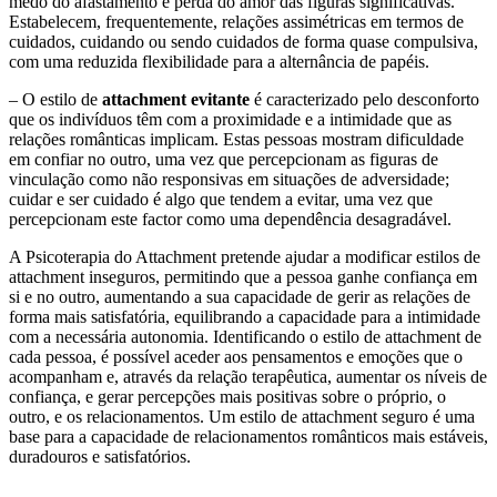
medo do afastamento e perda do amor das figuras significativas.
Estabelecem, frequentemente, relações assimétricas em termos de
cuidados, cuidando ou sendo cuidados de forma quase compulsiva,
com uma reduzida flexibilidade para a alternância de papéis.
– O estilo de
attachment evitante
é caracterizado pelo desconforto
que os indivíduos têm com a proximidade e a intimidade que as
relações românticas implicam. Estas pessoas mostram dificuldade
em confiar no outro, uma vez que percepcionam as figuras de
vinculação como não responsivas em situações de adversidade;
cuidar e ser cuidado é algo que tendem a evitar, uma vez que
percepcionam este factor como uma dependência desagradável.
A Psicoterapia do Attachment pretende ajudar a modificar estilos de
attachment inseguros, permitindo que a pessoa ganhe confiança em
si e no outro, aumentando a sua capacidade de gerir as relações de
forma mais satisfatória, equilibrando a capacidade para a intimidade
com a necessária autonomia. Identificando o estilo de attachment de
cada pessoa, é possível aceder aos pensamentos e emoções que o
acompanham e, através da relação terapêutica, aumentar os níveis de
confiança, e gerar percepções mais positivas sobre o próprio, o
outro, e os relacionamentos. Um estilo de attachment seguro é uma
base para a capacidade de relacionamentos românticos mais estáveis,
duradouros e satisfatórios.