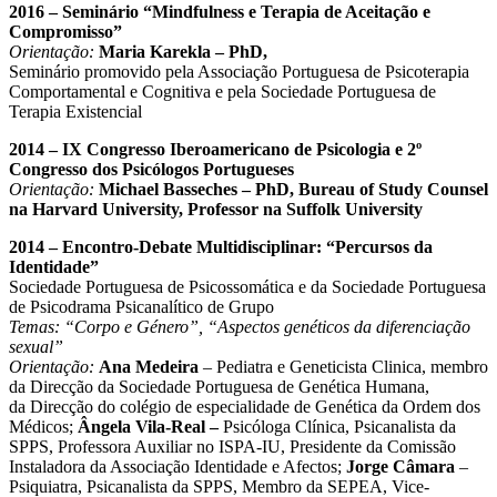
2016 – Seminário “Mindfulness e Terapia de Aceitação e
Compromisso”
Orientação:
Maria Karekla – PhD,
Seminário promovido pela Associação Portuguesa de Psicoterapia
Comportamental e Cognitiva e pela Sociedade Portuguesa de
Terapia Existencial
2014 – IX Congresso Iberoamericano de Psicologia e 2º
Congresso dos Psicólogos Portugueses
Orientação:
Michael Basseches – PhD, Bureau of Study Counsel
na
Harvard University
, Professor na
Suffolk University
2014 – Encontro-Debate Multidisciplinar: “Percursos da
Identidade”
Sociedade Portuguesa de Psicossomática e da Sociedade Portuguesa
de Psicodrama Psicanalítico de Grupo
Temas: “Corpo e Género”, “Aspectos genéticos da diferenciação
sexual”
Orientação:
Ana Medeira
– Pediatra e Geneticista Clinica, membro
da Direcção da Sociedade Portuguesa de Genética Humana,
da Direcção do colégio de especialidade de Genética da Ordem dos
Médicos;
Ângela Vila-Real –
Psicóloga Clínica, Psicanalista da
SPPS, Professora Auxiliar no ISPA-IU, Presidente da Comissão
Instaladora da Associação Identidade e Afectos;
Jorge Câmara
–
Psiquiatra, Psicanalista da SPPS, Membro da SEPEA, Vice-